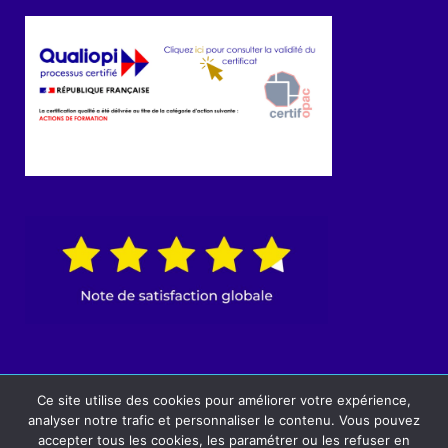
© 2022 IRIDIUM Concept | Site réalisé par
Ce site utilise des cookies pour améliorer votre expérience,
agencebam.fr
analyser notre trafic et personnaliser le contenu. Vous pouvez
accepter tous les cookies, les paramétrer ou les refuser en
Mentions légales I CGV