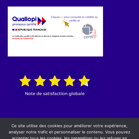
© 2022 IRIDIUM Concept | Site réalisé par
Ce site utilise des cookies pour améliorer votre expérience,
agencebam.fr
analyser notre trafic et personnaliser le contenu. Vous pouvez
accepter tous les cookies, les paramétrer ou les refuser en
Mentions légales I CGV