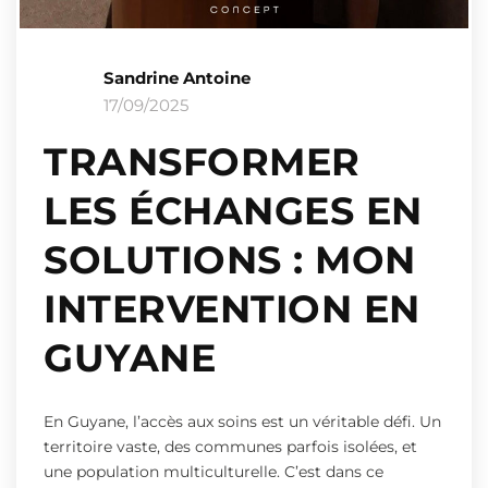
Sandrine Antoine
17/09/2025
TRANSFORMER
LES ÉCHANGES EN
SOLUTIONS : MON
INTERVENTION EN
GUYANE
En Guyane, l’accès aux soins est un véritable défi. Un
territoire vaste, des communes parfois isolées, et
une population multiculturelle. C’est dans ce